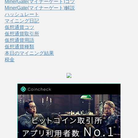
MinerGate(マイナーゲート)コツ
MinerGate(マイナーゲート)解説
ハッシュレート
マイニング日記
仮想通貨コツ
仮想通貨取引所
仮想通貨用語
仮想通貨種類
本日のマイニング結果
税金