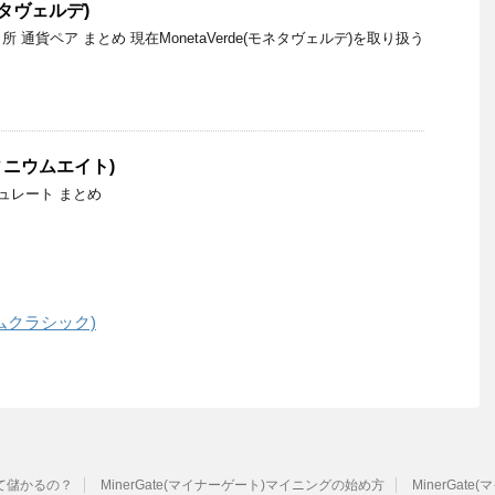
モネタヴェルデ)
) 取引所 通貨ペア まとめ 現在MonetaVerde(モネタヴェルデ)を取り扱う
。
ンフィニウムエイト)
ュレート まとめ
リアムクラシック)
って儲かるの？
MinerGate(マイナーゲート)マイニングの始め方
MinerGa