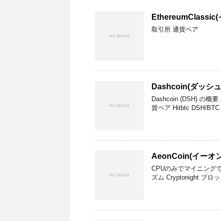
EthereumClas
取引所 通貨ペア
Dashcoin(ダッシ
Dashcoin (DSH) の概要
貨ペア Hitbtc DSH/BTC 
AeonCoin(イーオ
CPUのみでマイニングでき
ズム Cryptonight ブ